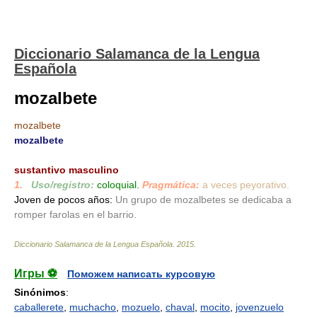
Diccionario Salamanca de la Lengua
Española
mozalbete
mozalbete
mozalbete
_
sustantivo masculino
1.
_
Uso/registro:
coloquial.
Pragmática:
a veces peyorativo.
Joven de pocos años:
Un grupo de mozalbetes se dedicaba a
romper farolas en el barrio.
Diccionario Salamanca de la Lengua Española
.
2015
.
Игры ⚽
Поможем написать курсовую
Sinónimos
:
caballerete
,
muchacho
,
mozuelo
,
chaval
,
mocito
,
jovenzuelo