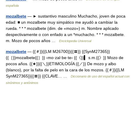
española
mozalbete
— ► sustantivo masculino Muchacho, joven de poca
edad: ■ un mozalbete muy simpático me ayudó a cambiar la
rueda. * * * mozalbete (dim. de «mozo») m. Nombre aplicado
despectivamente o con enfado a un *muchacho. * * * mozalbete.
m. Mozo de pocos años …
Enciclopedia Universal
mozalbete
— {{＃}}{{LM M26700}}{{〓}} {{SynM27365}}
{{［}}mozalbete{{］}} ‹mo·zal·be·te› {{《}}▍ s.m.{{》}} Mozo de
pocos años. {{★}}{{＼}}ETIMOLOGÍA:{{／}} De mozo y albo
(blanco), por la falta de pelo en la cara de los mozos. {{＃}}{{LM
SynM27365}}{{〓}} {{CLAVE… …
Diccionario de uso del español actual con
sinónimos y antónimos