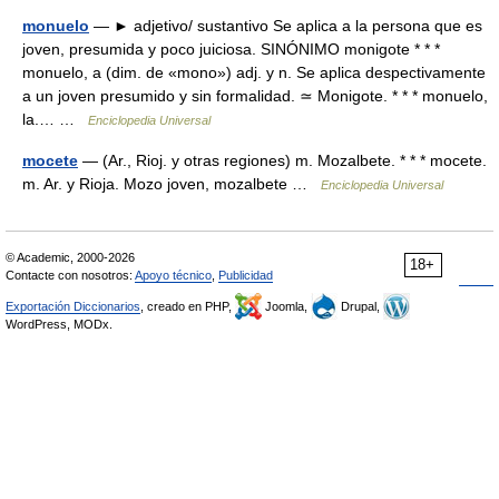
monuelo
— ► adjetivo/ sustantivo Se aplica a la persona que es
joven, presumida y poco juiciosa. SINÓNIMO monigote * * *
monuelo, a (dim. de «mono») adj. y n. Se aplica despectivamente
a un joven presumido y sin formalidad. ≃ Monigote. * * * monuelo,
la.… …
Enciclopedia Universal
mocete
— (Ar., Rioj. y otras regiones) m. Mozalbete. * * * mocete.
m. Ar. y Rioja. Mozo joven, mozalbete …
Enciclopedia Universal
© Academic, 2000-2026
18+
Contacte con nosotros:
Apoyo técnico
,
Publicidad
Exportación Diccionarios
, creado en PHP,
Joomla,
Drupal,
WordPress, MODx.